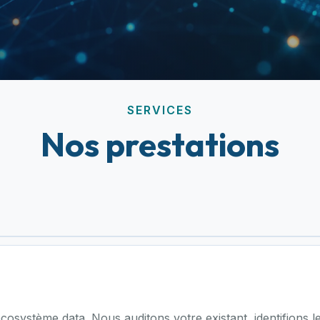
SERVICES
Nos prestations
cosystème data. Nous auditons votre existant, identifions le